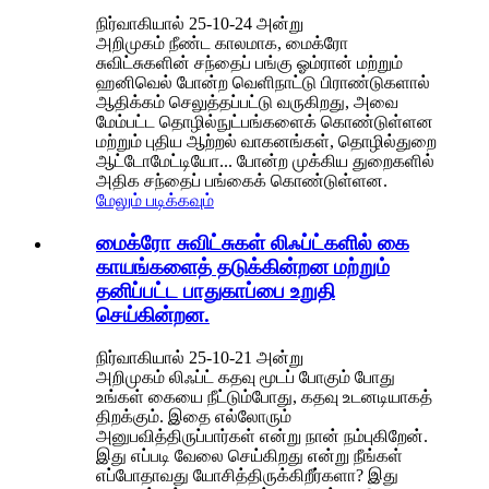
நிர்வாகியால் 25-10-24 அன்று
அறிமுகம் நீண்ட காலமாக, மைக்ரோ
சுவிட்சுகளின் சந்தைப் பங்கு ஓம்ரான் மற்றும்
ஹனிவெல் போன்ற வெளிநாட்டு பிராண்டுகளால்
ஆதிக்கம் செலுத்தப்பட்டு வருகிறது, அவை
மேம்பட்ட தொழில்நுட்பங்களைக் கொண்டுள்ளன
மற்றும் புதிய ஆற்றல் வாகனங்கள், தொழில்துறை
ஆட்டோமேட்டியோ... போன்ற முக்கிய துறைகளில்
அதிக சந்தைப் பங்கைக் கொண்டுள்ளன.
மேலும் படிக்கவும்
மைக்ரோ சுவிட்சுகள் லிஃப்ட்களில் கை
காயங்களைத் தடுக்கின்றன மற்றும்
தனிப்பட்ட பாதுகாப்பை உறுதி
செய்கின்றன.
நிர்வாகியால் 25-10-21 அன்று
அறிமுகம் லிஃப்ட் கதவு மூடப் போகும் போது
உங்கள் கையை நீட்டும்போது, ​​கதவு உடனடியாகத்
திறக்கும். இதை எல்லோரும்
அனுபவித்திருப்பார்கள் என்று நான் நம்புகிறேன்.
இது எப்படி வேலை செய்கிறது என்று நீங்கள்
எப்போதாவது யோசித்திருக்கிறீர்களா? இது