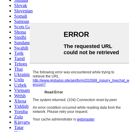
Sinhala
Slovak
Slovenian
Somali
Samoan
Scots Gaelic
Shona
Sindhi
Sundanese
Swahili
Tajik
Tamil
Telugu
Thai
Ukrainian
Urdu
Uzbek
Vietnamese
Welsh
Xhosa
Yiddish
Yoruba
Zulu
Kinyarwanda
Tatar