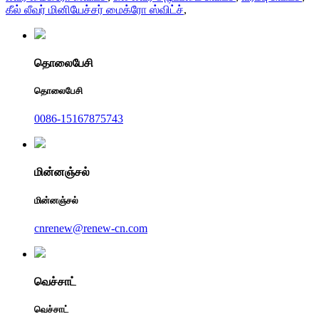
கீல் லீவர் மினியேச்சர் மைக்ரோ ஸ்விட்ச்
,
தொலைபேசி
தொலைபேசி
0086-15167875743
மின்னஞ்சல்
மின்னஞ்சல்
cnrenew@renew-cn.com
வெச்சாட்
வெச்சாட்