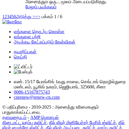
அனைத்தும் ஒரு... மூலம் அடையப்படுகிறது.
மேலும் படிக்கவும்
1
2
3
4
5
6
அடுத்து >
>>
பக்கம் 1 / 6
எங்களை தொடர்பு கொள்ள
எங்களை பற்றி
அடிக்கடி கேட்கப்படும் கேள்விகள்
தயாரிப்புகள்
செய்தி
எண். 15/17 யோங்சிங் 1வது சாலை, செங்டாங் தொழில்துறை
மண்டலம், யூகிங் நகரம், ஜெஜியாங், 325600, சீனா
0086-15167875743
cnrenew@renew-cn.com
© பதிப்புரிமை - 2010-2025 : அனைத்து உரிமைகளும்
பாதுகாக்கப்பட்டவை.
தளவரைபடம்
-
AMP மொபைல்
கிடைமட்ட வரம்பு சுவிட்ச்
,
கீல் லீவர் மினியேச்சர் பேசிக் ஸ்விட்ச்
,
கீல்
லீவர் மைக்ரோ ஸ்விட்ச்
,
கீல் லீவர் அடிப்படை சுவிட்ச்
,
வரம்பு சுவிட்ச்
,