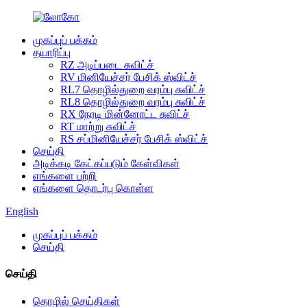
முகப்புப் பக்கம்
தயாரிப்பு
RZ அடிப்படை சுவிட்ச்
RV மினியேச்சர் பேசிக் ஸ்விட்ச்
RL7 தொழில்துறை வரம்பு சுவிட்ச்
RL8 தொழில்துறை வரம்பு சுவிட்ச்
RX நேரடி மின்னோட்ட சுவிட்ச்
RT மாற்று சுவிட்ச்
RS சப்மினியேச்சர் பேசிக் ஸ்விட்ச்
செய்தி
அடிக்கடி கேட்கப்படும் கேள்விகள்
எங்களை பற்றி
எங்களை தொடர்பு கொள்ள
English
முகப்புப் பக்கம்
செய்தி
செய்தி
தொழில் செய்திகள்